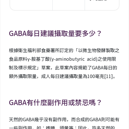
GABA每日建議攝取量要多少？
根據衛生福利部食藥署所訂定的「以微生物發酵製取之
食品原料γ-胺基丁酸(γ-aminobutyric acid)之使用限
制及標示規定」草案，此草案內容規範了GABA每日的
額外攝取限量，成人每日建議攝取量為100毫克
[11]
。
GABA有什麼副作用或禁忌嗎？
天然的GABA幾乎沒有副作用，而合成的GABA則可能有
一些副作用，如：嗜睡、頭暈等；因此，許多天然的