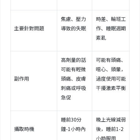
焦慮、壓力
時差、輪班工
主要針對問題
導致的失眠
作、睡眠週期
紊亂
高劑量的話
可能有頭痛、
可能有輕微
噁心、頭暈，
副作用
頭痛、皮膚
過度使用可能
刺痛或呼吸
干擾激素平衡
急促
睡前30分
晚上光線減弱
攝取時機
鐘-1小時內
後，睡前1-2
小時服用