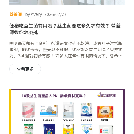
營養師
by Avery
2026/07/27
便秘吃益生菌有用嗎？益生菌要吃多久才有效？ 營養
師教你怎麼挑
明明每天都有上廁所，卻還是覺得排不乾淨，或者肚子常常脹
脹的，排便卡卡，整天都不舒服。便秘能吃益生菌嗎？只要挑
對，2-4 週就初步有感！ 許多人在條件有限的情況下，會希望
靠保健品來改善排便健康，例如跟消化道健康非常相關的「益
生菌」。但身為營養師必須提醒，並不是每一種益生菌都適合
查看更多
用來調理消化道，甚至你以為非常有效的益生菌產品，長期下
來對腸道反而有失能危機！