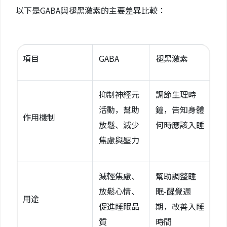
以下是GABA與褪黑激素的主要差異比較：
項目
GABA
褪黑激素
抑制神經元
調節生理時
活動，幫助
鐘，告知身體
作用機制
放鬆、減少
何時應該入睡
焦慮與壓力
減輕焦慮、
幫助調整睡
放鬆心情、
眠-醒覺週
用途
促進睡眠品
期，改善入睡
質
時間