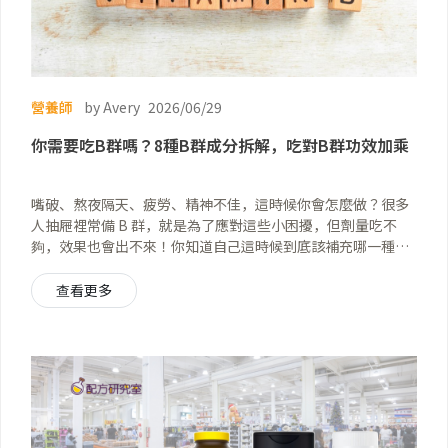
營養師
by Avery
2026/06/29
你需要吃B群嗎？8種B群成分拆解，吃對B群功效加乘
嘴破、熬夜隔天、疲勞、精神不佳，這時候你會怎麼做？很多
人抽屜裡常備 B 群，就是為了應對這些小困擾，但劑量吃不
夠，效果也會出不來！你知道自己這時候到底該補充哪一種
嗎？ Hi，我是營養師 Avery，喜歡跟大家一起探索保健品的成
分秘密～
查看更多