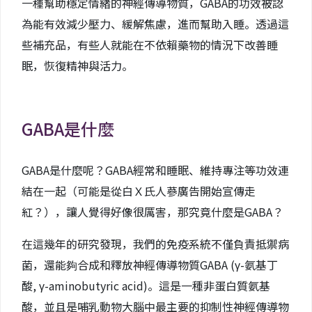
一種幫助穩定情緒的神經傳導物質，GABA的功效被認
為能有效減少壓力、緩解焦慮，進而幫助入睡。透過這
些補充品，有些人就能在不依賴藥物的情況下改善睡
眠，恢復精神與活力。
GABA是什麼
GABA是什麼呢？GABA經常和睡眠、維持專注等功效連
結在一起（可能是從白Ｘ氏人蔘廣告開始宣傳走
紅？），讓人覺得好像很厲害，那究竟什麼是GABA？
在這幾年的研究發現，我們的免疫系統不僅負責抵禦病
菌，還能夠合成和釋放神經傳導物質GABA (γ-氨基丁
酸, γ-aminobutyric acid)。這是一種非蛋白質氨基
酸，並且是哺乳動物大腦中最主要的抑制性神經傳導物