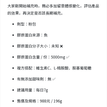
大家剛開始補充時，務必多加留意體感變化，評估產品
的效果，再決定是否該長期補充。
劑型：粉包
膠原蛋白來源：魚
膠原蛋白分子大小：未知 ❌
膠原蛋白含量 / 份：5000mg ✅
複方搭配：維生素C、L-精胺酸、胺基葡萄糖
有無添加甜味劑：無 ✅
建議用量：每日7g
售價及規格：988元 / 196g