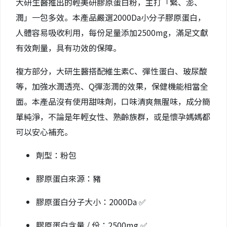
大研生醫推出的輕美研膠原蛋白粉，主打「緊、澎、
潤」一包多效。本產品嚴選2000Da小分子膠原蛋白，
人體容易吸收利用，每份足量添加2500mg，滿足文獻
有效劑量，具有功效的保障。
複方部分，大研生醫搭配維生素C、彈性蛋白、玻尿酸
等，加強水潤透亮、Q彈澎潤的效果，保健機能相當全
面。本產品沒有使用甜味劑，口味清爽無腥味，成分簡
單純淨，不論是年輕女性、熟齡族群，或是懷孕媽媽都
可以安心補充。
劑型：粉包
膠原蛋白來源：豬
膠原蛋白分子大小：2000Da ✅
膠原蛋白含量 / 份：2500mg ✅