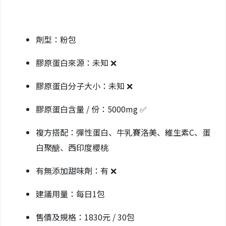
劑型：粉包
膠原蛋白來源：未知 ❌
膠原蛋白分子大小：未知 ❌
膠原蛋白含量 / 份：5000mg ✅
複方搭配：彈性蛋白、牛乳賽洛美、維生素C、蛋
白聚醣、西印度櫻桃
有無添加甜味劑：有 ❌
建議用量：每日1包
售價及規格：1830元 / 30包