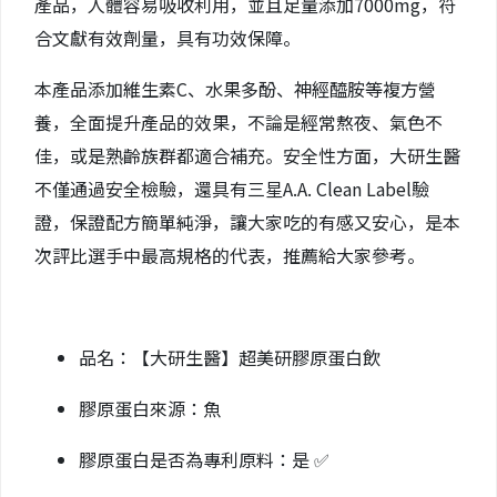
產品，人體容易吸收利用，並且足量添加7000mg，符
合文獻有效劑量，具有功效保障。
本產品添加維生素C、水果多酚、神經醯胺等複方營
養，全面提升產品的效果，不論是經常熬夜、氣色不
佳，或是熟齡族群都適合補充。安全性方面，大研生醫
不僅通過安全檢驗，還具有三星A.A. Clean Label驗
證，保證配方簡單純淨，讓大家吃的有感又安心，是本
次評比選手中最高規格的代表，推薦給大家參考。
品名：【大研生醫】超美研膠原蛋白飲
膠原蛋白來源：魚
膠原蛋白是否為專利原料：是 ✅