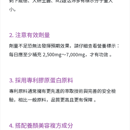
剩下威德、大研生醫、M2跟活沛多有標示分子量大
小。
2. 注意有效劑量
劑量不足恐無法發揮預期效果，請仔細查看營養標示：
每日應至少補充 2,500mg～7,000mg，才有功效 。
3. 採用專利膠原蛋白原料
專利原料通常擁有更先進的萃取技術與完善的安全檢
驗，相比一般原料，品質更高且更有保障 。
4. 搭配養顏美容複方成分