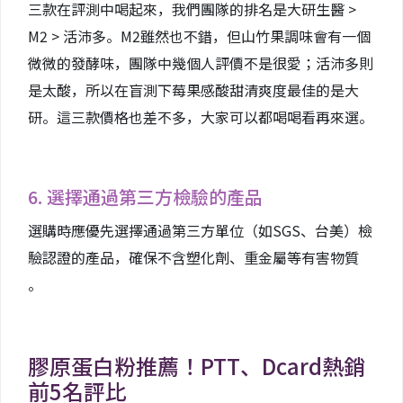
三款在評測中喝起來，我們團隊的排名是大研生醫 >
M2 > 活沛多。M2雖然也不錯，但山竹果調味會有一個
微微的發酵味，團隊中幾個人評價不是很愛；活沛多則
是太酸，所以在盲測下莓果感酸甜清爽度最佳的是大
研。這三款價格也差不多，大家可以都喝喝看再來選。
6. 選擇通過第三方檢驗的產品
選購時應優先選擇通過第三方單位（如SGS、台美）檢
驗認證的產品，確保不含塑化劑、重金屬等有害物質
。
膠原蛋白粉推薦！PTT、Dcard熱銷
前5名評比