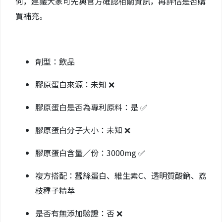
何，建議大家可先與官方確認相關資訊，再評估是否購
買補充。
劑型：飲品
膠原蛋白來源：未知 ❌
膠原蛋白是否為專利原料：是 ✅
膠原蛋白分子大小：未知 ❌
膠原蛋白含量／份：3000mg ✅
複方搭配：蠶絲蛋白、維生素C、透明質酸鈉、荔
枝種子精萃
是否有無添加驗證：否 ❌