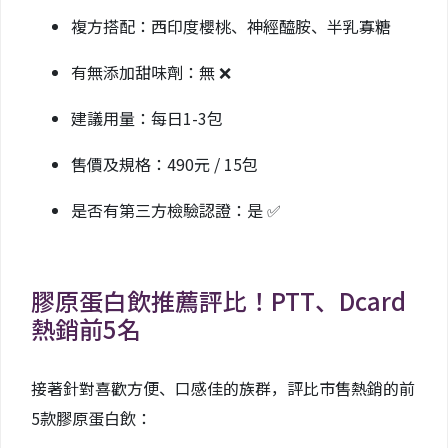
複方搭配：西印度櫻桃、神經醯胺、半乳寡糖
有無添加甜味劑：無 ❌
建議用量：每日1-3包
售價及規格：490元 / 15包
是否有第三方檢驗認證：是 ✅
膠原蛋白飲推薦評比！PTT、Dcard
熱銷前5名
接著針對喜歡方便、口感佳的族群，評比市售熱銷的前
5款膠原蛋白飲：