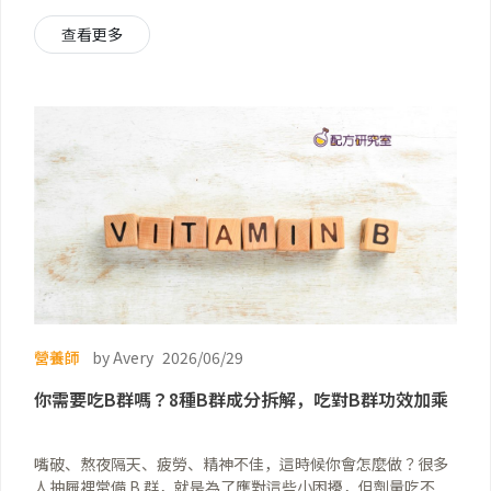
健康、改善過敏、私密處保養需要的益生菌大不同，從成分配
方角度出發，才能真正破解行銷話術，挑到適合自己的產品！
查看更多
營養師
by Avery
2026/06/29
你需要吃B群嗎？8種B群成分拆解，吃對B群功效加乘
嘴破、熬夜隔天、疲勞、精神不佳，這時候你會怎麼做？很多
人抽屜裡常備 B 群，就是為了應對這些小困擾，但劑量吃不