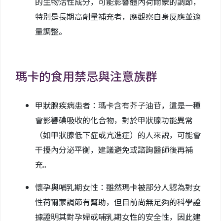
的生物活性成分，可能影響體內荷爾蒙的調節，
特別是長期高劑量補充者，應觀察自身反應並適
量調整。
瑪卡的食用禁忌與注意族群
甲狀腺疾病患者：瑪卡含有芥子油苷，這是一種
會影響碘吸收的化合物，對於甲狀腺功能異常
（如甲狀腺低下症或亢進症）的人來說，可能會
干擾內分泌平衡，建議避免或諮詢醫師後再補
充。
懷孕與哺乳期女性：雖然瑪卡被部分人認為對女
性荷爾蒙調節有幫助，但目前尚無足夠的科學證
據證明其對孕婦或哺乳期女性的安全性，因此建