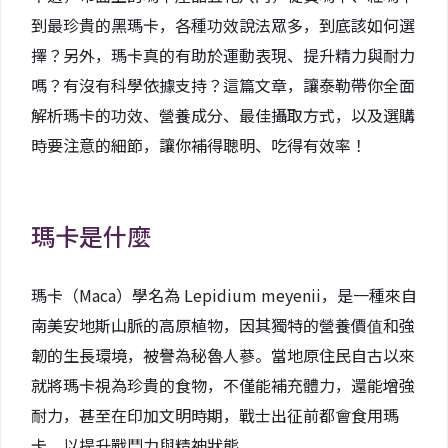
到最珍貴的黑瑪卡，各種功效說法眾多，到底該如何選
擇？另外，瑪卡真的有助於運動表現、提升精力與耐力
嗎？有沒有科學依據支持？這篇文章，讓泰勒帶你全面
解析瑪卡的功效、營養成分、最佳攝取方式，以及選購
時要注意的細節，讓你補得聰明、吃得有效率！
瑪卡是什麼
瑪卡（Maca）學名為 Lepidium meyenii，是一種來自
南美安地斯山脈的高原植物，因其獨特的營養價值和強
韌的生長環境，被譽為秘魯人蔘。當地原住民自古以來
就將瑪卡視為珍貴的食物，不僅能補充體力，還能增強
耐力，甚至在印加文明時期，戰士出征前都會食用瑪
卡，以提升戰鬥力與精神狀態。