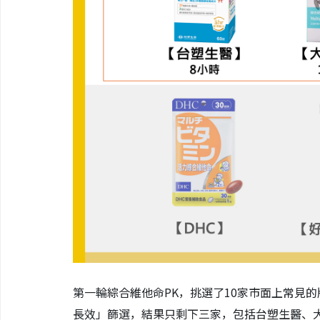
第一輪綜合維他命PK，挑選了10家市面上常見
長效」篩選，結果只剩下三家，包括台塑生醫、