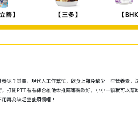
營養呢？其實，現代人工作繁忙，飲食上難免缺少一些營養素，
衡，打開PTT看看綜合維他命推薦哪幾款好，小小一顆就可以幫
不用再為缺乏營養煩惱囉！