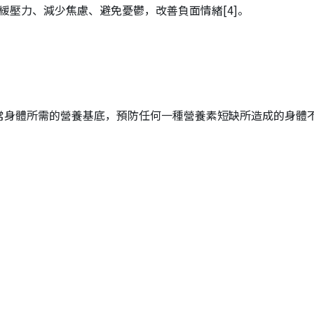
緩壓力、減少焦慮、避免憂鬱，改善負面情緒
[4]
。
常身體所需的營養基底，預防任何一種營養素短缺所造成的身體