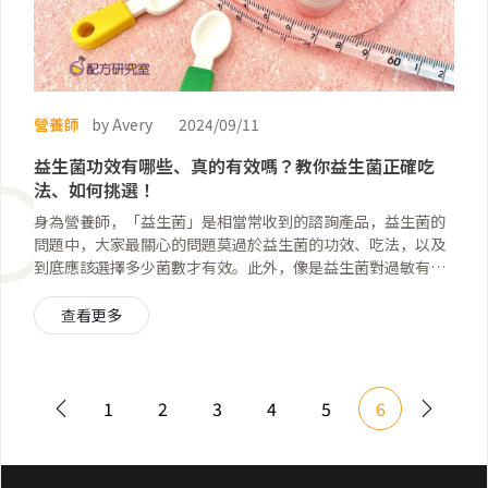
營養師
by Avery
2024/09/11
益生菌功效有哪些、真的有效嗎？教你益生菌正確吃
法、如何挑選！
身為營養師，「益生菌」是相當常收到的諮詢產品，益生菌的
問題中，大家最關心的問題莫過於益生菌的功效、吃法，以及
到底應該選擇多少菌數才有效。此外，像是益生菌對過敏有用
嗎？益生菌吃皮膚問題有幫助嗎？拉肚子還能吃益生菌嗎等
等。 這篇文章就是為了回答這些常見疑問而寫的，也希望幫助
查看更多
有同樣問題的你更清楚了解益生菌的作用，並找到最適合自己
的產品。
1
2
3
4
5
6