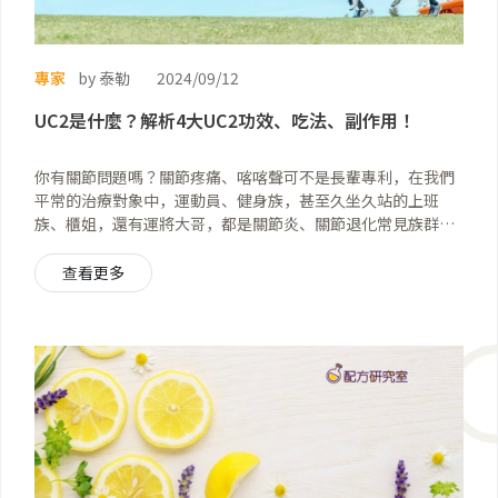
專家
by 泰勒
2024/09/12
UC2是什麼？解析4大UC2功效、吃法、副作用！
你有關節問題嗎？關節疼痛、喀喀聲可不是長輩專利，在我們
平常的治療對象中，運動員、健身族，甚至久坐久站的上班
族、櫃姐，還有運將大哥，都是關節炎、關節退化常見族群。
除了過往常見的葡萄糖胺外，最新的UC2也越來越常出現在保
健品成分中。但UC2是什麼呢？UC2功效真的有那麼神奇嗎？
查看更多
最重要的是，UC2怎麼吃才能讓它發揮最大的作用？這篇文章
就是要來告訴你關節保健新寵UC2到底怎麼吃！